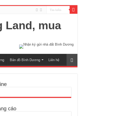
ơng
Bản đồ Bình Dương
Liên hệ
ine
ng cáo