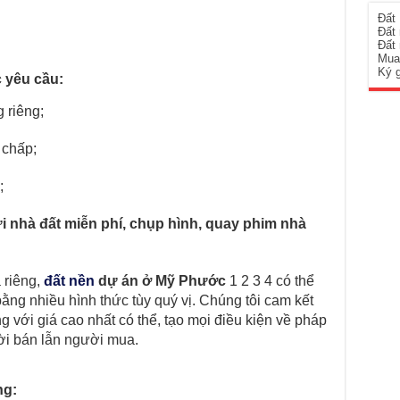
Đất
Đất
Đất
Mua
Ký 
 yêu cầu:
 riêng;
 chấp;
;
i nhà đất miễn phí, chụp hình, quay phim nhà
 riêng,
đất nền
dự án ở Mỹ Phước
1 2 3 4 có thể
ằng nhiều hình thức tùy quý vị. Chúng tôi cam kết
 với giá cao nhất có thể, tạo mọi điều kiện về pháp
ười bán lẫn người mua.
ng: