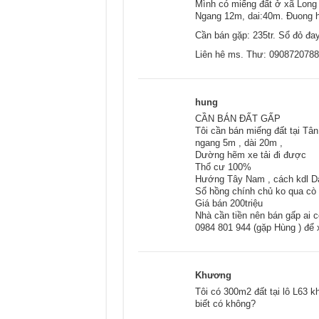
Mình có miếng đất ở xã Long 
Ngang 12m, dai:40m. Đuong h
Cần bán gặp: 235tr. Sổ đỏ đay
Liên hê ms. Thư: 0908720788
hung
CẦN BÁN ĐẤT GẤP
Tôi cần bán miếng đất tại Tâ
ngang 5m , dài 20m ,
Dường hẽm xe tải đi được
Thổ cư 100%
Hướng Tây Nam , cách kdl D
Sổ hồng chính chủ ko qua cò
Giá bán 200triệu
Nhà cần tiền nên bán gấp ai 
0984 801 944 (gặp Hùng ) để 
Khương
Tôi có 300m2 đất tại lô L63 
biết có không?