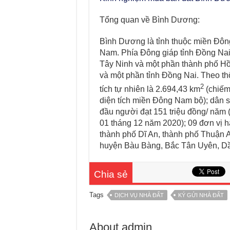
Tổng quan về Bình Dương:
Bình Dương là tỉnh thuộc miền Đôn
Nam. Phía Đông giáp tỉnh Đồng Nai,
Tây Ninh và một phần thành phố Hồ
và một phần tỉnh Đồng Nai. Theo th
2
tích tự nhiên là 2.694,43 km
(chiếm
diện tích miền Đông Nam bộ); dân s
đầu người đạt 151 triệu đồng/ nă
01 tháng 12 năm 2020); 09 đơn vị 
thành phố Dĩ An, thành phố Thuận A
huyện Bàu Bàng, Bắc Tân Uyên, Dầu
Chia sẻ
Tags
DỊCH VỤ NHÀ ĐẤT
KÝ GỬI NHÀ ĐẤT
About admin