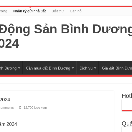
ương
Nhận ký gửi nhà đất
Biệt thự
Căn hộ
nh Dương
Cần mua đất Bình Dương
Dịch vụ
Giá đất Bình Dư
Hotl
 2024
Comments
12,700 lượt xem
Quả
năm 2024