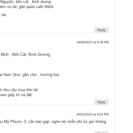
Nguyên, bến cát , binh duong.
ẻm xe tải, gần quán cafe M&N.
 du.
Reply
18/08/2015 at 9:38 PM
n Định , Bến Cát, Bình Dương
ại Nam 1km, gần chợ , trường học
có nhu cầu mua liên hệ
xem giấy tờ và đất
Reply
28/02/2016 at 8:54 PM
khu Mỹ Phước 3, cần bán gáp, nghe nói miễn phí ký gửi không