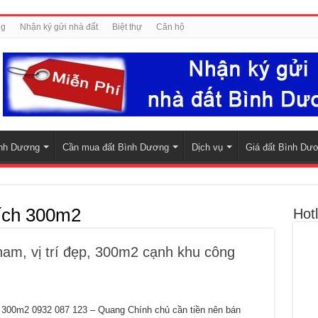
ng
Nhận ký gửi nhà đất
Biệt thự
Căn hộ
nh Dương
Cần mua đất Bình Dương
Dịch vụ
Giá đất Bình Dư
tích 300m2
Hotl
am, vị trí đẹp, 300m2 cạnh khu công
, 300m2 0932 087 123 – Quang Chính chủ cần tiền nên bán