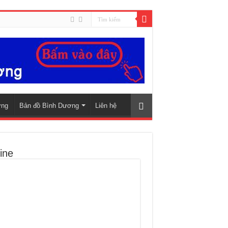
ơng
Bản đồ Bình Dương
Liên hệ
ine