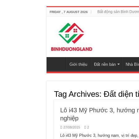
Bất động sản Bình Dươ
FRIDAY , 7 AUGUST 2026
Giới thiệu
Đất nền bán
Nhà Bì
Tag Archives:
Đất diện 
Lô i43 Mỹ Phước 3, hướng n
nghiệp
27/08/2015
2
Lô i43 Mỹ Phước 3, hướng nam, vị trí đẹp