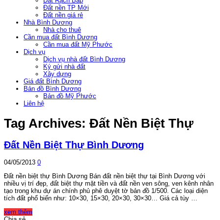
Đất Rạch Bắp
Đất nền TP Mới
Đất nền giá rẻ
Nhà Bình Dương
Nhà cho thuê
Cần mua đất Bình Dương
Cần mua đất Mỹ Phước
Dịch vụ
Dịch vụ nhà đất Bình Dương
Ký gửi nhà đất
Xây dựng
Giá đất Bình Dương
Bản đồ Bình Dương
Bản đồ Mỹ Phước
Liên hệ
Tag Archives:
Đất Nền Biệt Thự
Đất Nền Biệt Thự Bình Dương
04/05/2013
0
Đất nền biệt thự Bình Dương Bán đất nền biệt thự tại Bình Dương với
nhiều vị trí đẹp, đất biệt thự mặt tiền và đất nền ven sông, ven kênh nhân
tạo trong khu dự án chính phủ phê duyệt tờ bản đồ 1/500. Các loại diện
tích đất phổ biến như: 10×30, 15×30, 20×30, 30×30… Giá cả tùy …
xem thêm
Chia sẻ