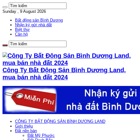
Sunday , 9 August 2026
Bất động sản Bình Dương
Nhận ký gửi nhà đất
Biệt thự
Căn hộ
Công Ty Bất Động Sản Bình Dương Land,
mua bán nhà đất 2024
CÔNG TY BẤT ĐỘNG SẢN BÌNH DƯƠNG LAND
Giới thiệu
Đất nền bán
Đất Mỹ Phước