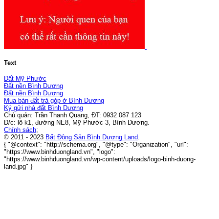
Text
Đất Mỹ Phước
Đất nền Bình Dương
Đất nền Bình Dương
Mua bán đất trả góp ở Bình Dương
Ký gửi nhà đất Bình Dương
Chủ quản: Trần Thanh Quang, ĐT: 0932 087 123
Đ/c: lô k1, đường NE8, Mỹ Phước 3, Bình Dương.
Chính sách
;
© 2011 - 2023
Bất Động Sản Bình Dương Land
.
{ "@context": "http://schema.org", "@type": "Organization", "url":
"https://www.binhduongland.vn", "logo":
"https://www.binhduongland.vn/wp-content/uploads/logo-binh-duong-
land.jpg" }