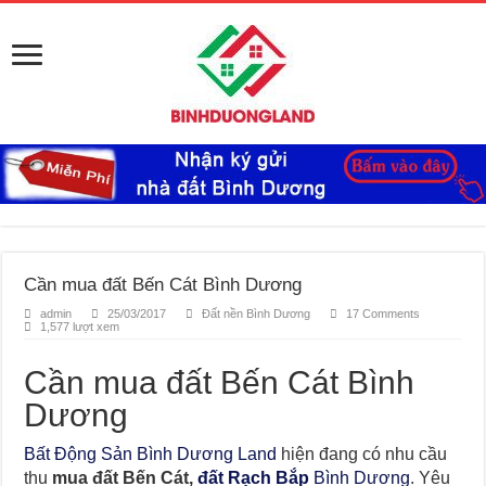
Cần mua đất Bến Cát Bình Dương
admin
25/03/2017
Đất nền Bình Dương
17 Comments
1,577 lượt xem
Cần mua đất Bến Cát Bình
Dương
Bất Động Sản
Bình Dương Land
hiện đang có nhu cầu
thu
mua đất Bến Cát,
đất Rạch Bắp
Bình Dương
. Yêu