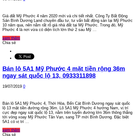
Giá đất Mỹ Phước 4 năm 2020 mới và chi tiết nhất. Công Ty Bất Động
Sản Bình Dương Land chuyên đầu tư, tư vấn bất động sản tại Mỹ Phước
10 năm qua, nên nắm rất rõ giá nhà đất tại Mỹ Phước. Trong đó, Mỹ
Phước 4 là nơi vừa có diện tích lớn thứ 2 sau Mỹ …
xem thêm
Chia sẻ
Bán lô 5A1 Mỹ Phước 4 mặt tiền rộng 36m
ngay sát quốc lộ 13, 0933311898
19/07/2019
0
Bán lô 5A1 Mỹ Phước 4, Thới Hòa, Bến Cát Bình Dương ngay sát quốc
lộ 13 mặt tiền đường rộng 36m. Lô 5A1 Mỹ Phước 4 hướng Nam, vị trí
cực đẹp ngay sát quốc lộ 13, nằm trên tuyến đường lớn 36m thông thẳng
tới vòng xoay Mỹ Phước Tân Vạn, sang TP mới Bình Dương. Đặc biệt
5A1 có vị trí …
xem thêm
Chia sẻ