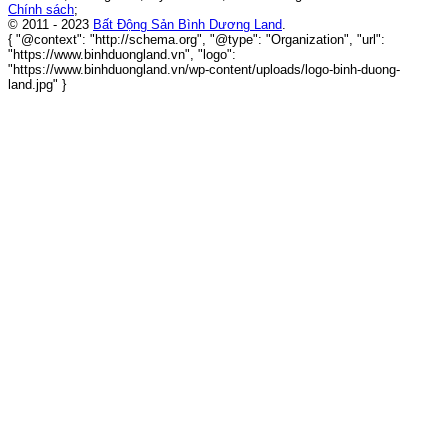
Chính sách
;
© 2011 - 2023
Bất Động Sản Bình Dương Land
.
{ "@context": "http://schema.org", "@type": "Organization", "url":
"https://www.binhduongland.vn", "logo":
"https://www.binhduongland.vn/wp-content/uploads/logo-binh-duong-
land.jpg" }