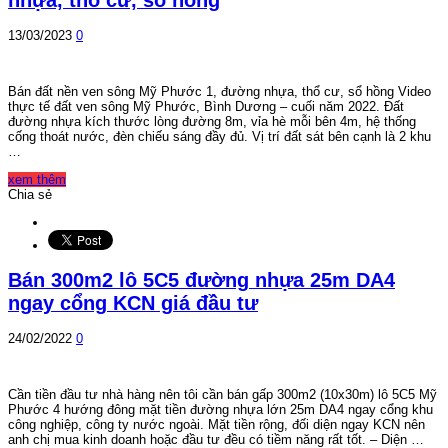
13/03/2023
0
Bán đất nền ven sông Mỹ Phước 1, đường nhựa, thổ cư, sổ hồng Video
thực tế đất ven sông Mỹ Phước, Bình Dương – cuối năm 2022. Đất
đường nhựa kích thước lòng đường 8m, vỉa hè mỗi bên 4m, hệ thống
cống thoát nước, đèn chiếu sáng đầy đủ. Vị trí đất sát bên cạnh là 2 khu
…
xem thêm
Chia sẻ
Bán 300m2 lô 5C5 đường nhựa 25m DA4
ngay cổng KCN giá đầu tư
24/02/2022
0
Cần tiền đầu tư nhà hàng nên tôi cần bán gấp 300m2 (10x30m) lô 5C5 Mỹ
Phước 4 hướng đông mặt tiền đường nhựa lớn 25m DA4 ngay cổng khu
công nghiệp, công ty nước ngoài. Mặt tiền rộng, đối diện ngay KCN nên
anh chị mua kinh doanh hoặc đầu tư đều có tiềm năng rất tốt. – Diện …