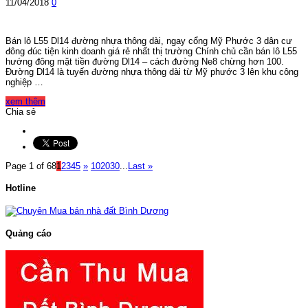
11/04/2018
0
Bán lô L55 Dl14 đường nhựa thông dài, ngay cổng Mỹ Phước 3 dân cư
đông đúc tiện kinh doanh giá rẻ nhất thị trường Chính chủ cần bán lô L55
hướng đông mặt tiền đường Dl14 – cách đường Ne8 chừng hơn 100.
Đường Dl14 là tuyến đường nhựa thông dài từ Mỹ phước 3 lên khu công
nghiệp …
xem thêm
Chia sẻ
Page 1 of 68
1
2
3
4
5
»
10
20
30
...
Last »
Hotline
Quảng cáo