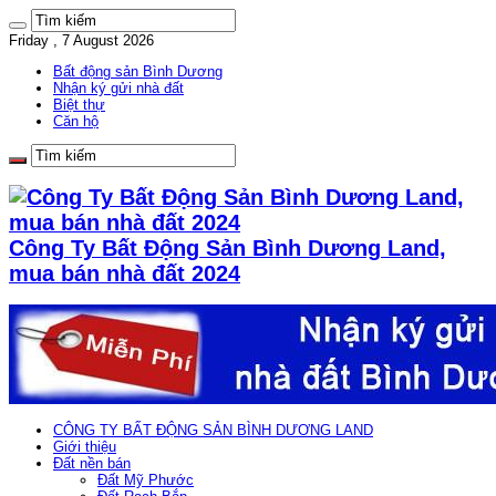
Friday , 7 August 2026
Bất động sản Bình Dương
Nhận ký gửi nhà đất
Biệt thự
Căn hộ
Công Ty Bất Động Sản Bình Dương Land,
mua bán nhà đất 2024
CÔNG TY BẤT ĐỘNG SẢN BÌNH DƯƠNG LAND
Giới thiệu
Đất nền bán
Đất Mỹ Phước