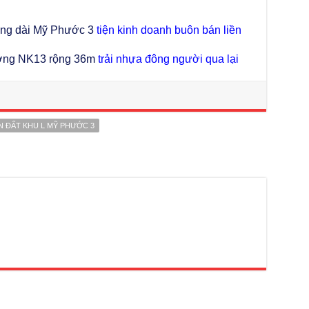
ông dài Mỹ Phước 3
tiện kinh doanh buôn bán liền
ờng NK13 rộng 36m
trải nhựa đông người qua lại
N ĐẤT KHU L MỸ PHƯỚC 3