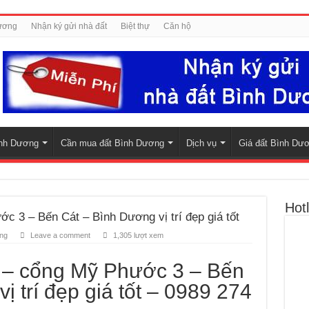
ương
Nhận ký gửi nhà đất
Biệt thự
Căn hộ
nh Dương
Cần mua đất Bình Dương
Dịch vụ
Giá đất Bình Dư
Hotl
c 3 – Bến Cát – Bình Dương vị trí đẹp giá tốt
ng
Leave a comment
1,305 lượt xem
 – cổng Mỹ Phước 3 – Bến
ị trí đẹp giá tốt – 0989 274