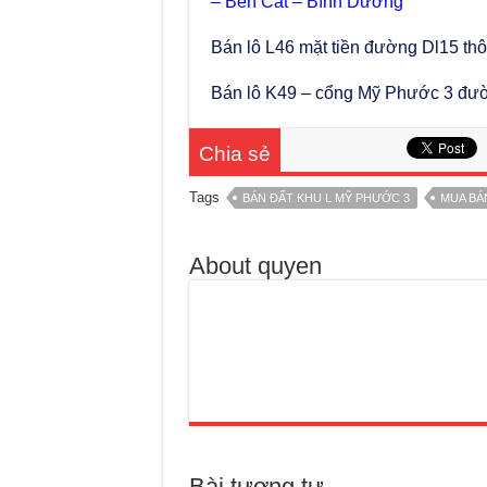
– Bến Cát – Bình Dương
Bán lô L46 mặt tiền đường Dl15 th
Bán lô K49 – cổng Mỹ Phước 3 đư
Chia sẻ
Tags
BÁN ĐẤT KHU L MỸ PHƯỚC 3
MUA BÁ
About quyen
Bài tương tự