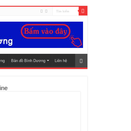
ơng
Bản đồ Bình Dương
Liên hệ
ine