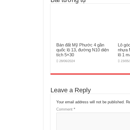
Bán đất Mỹ Phước 4 gần
Lô gó
quốc lộ 13, đường N10 diện
nhựa 
tích 5×30
lô 1 m
28/06/2024
23/05
Leave a Reply
Your email address will not be published.
Re
Comment
*