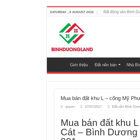
Bất động sản Bình D
SATURDAY , 8 AUGUST 2026
Giới thiệu
Đất nền bán
Nhà Bì
Mua bán đất khu L – cổng Mỹ Phướ
quyen
07/07/2017
Đất nền Bình Dươ
Mua bán đất khu L
Cát – Bình Dương v