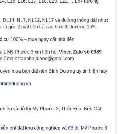
 L14, L15, L16, L17, L18, L20, L22, …L67 hướng
: DL14, NL7, NL12, NL17 và đường thông dài như:
 lô góc 2 mặt tiền trả cao hơn thị trường 15%.
hổ cư 100% – mua ngay cất nhà liền
 L Mỹ Phước 3 xin liên hê:
Viber, Zalo số 0989
n Email: trannhaidiaoc@gmail.com
uyên mua bán đất nền Bình Dương uy tín hiện nay
nbinhduong.vn
ghiệp và đô thị Mỹ Phước 3, Thới Hòa, Bến Cát,
miễn phí đất khu công nghiệp và đô thị Mỹ Phước 3