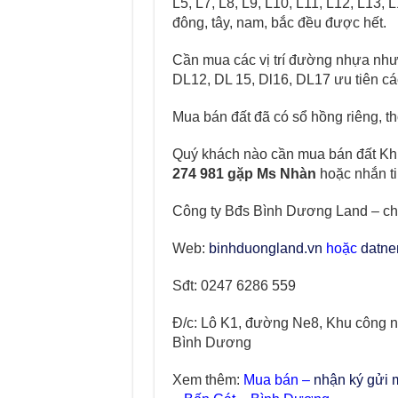
L5, L7, L8, L9, L10, L11, L12, L13,
đông, tây, nam, bắc đều được hết.
Cần mua các vị trí đường nhựa như
DL12, DL 15, Dl16, DL17 ưu tiên các
Mua bán đất đã có sổ hồng riêng, t
Quý khách nào cần mua bán đất Khu
274 981 gặp Ms Nhàn
hoặc nhắn ti
Công ty Bđs Bình Dương Land – ch
Web:
binhduongland.vn
hoặc
datne
Sđt: 0247 6286 559
Đ/c: Lô K1, đường Ne8, Khu công n
Bình Dương
Xem thêm:
Mua bán –
nhận ký gửi 