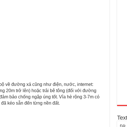
ộ về đường xá cũng như điện, nước, internet:
g 20m trở lên) hoặc trải bê tông (đối với đường
đảm bảo chống ngập úng tốt. Vỉa hè rộng 3-7m có
t đã kéo sẫn đến từng nền đất.
Tex
Đất