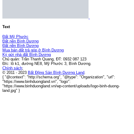
Text
Đất Mỹ Phước
Đất nền Bình Dương
Đất nền Bình Dương
Mua bán đất trả góp ở Bình Dương
Ký gửi nhà đất Bình Dương
Chủ quản: Trần Thanh Quang, ĐT: 0932 087 123
Đ/c: lô k1, đường NE8, Mỹ Phước 3, Bình Dương.
Chính sách
;
© 2011 - 2023
Bất Động Sản Bình Dương Land
.
{ "@context": "http://schema.org", "@type": "Organization", "url":
"https://www.binhduongland.vn", "logo":
"https://www.binhduongland.vn/wp-content/uploads/logo-binh-duong-
land.jpg" }