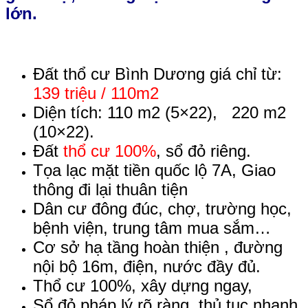
lớn.
Đất thổ cư Bình Dương giá chỉ từ:
139 triệu / 110m2
Diện tích: 110 m2 (5×22), 220 m2
(10×22).
Đất
thổ cư 100%
, sổ đỏ riêng.
Tọa lạc mặt tiền quốc lộ 7A, Giao
thông đi lại thuân tiện
Dân cư đông đúc, chợ, trường học,
bệnh viện, trung tâm mua sắm…
Cơ sở hạ tầng hoàn thiện , đường
nội bộ 16m, điện, nước đầy đủ.
Thổ cư 100%, xây dựng ngay,
Sổ đỏ pháp lý rõ ràng, thủ tục nhanh