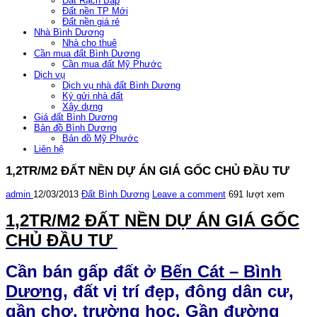
Đất Rạch Bắp
Đất nền TP Mới
Đất nền giá rẻ
Nhà Bình Dương
Nhà cho thuê
Cần mua đất Bình Dương
Cần mua đất Mỹ Phước
Dịch vụ
Dịch vụ nhà đất Bình Dương
Ký gửi nhà đất
Xây dựng
Giá đất Bình Dương
Bản đồ Bình Dương
Bản đồ Mỹ Phước
Liên hệ
1,2TR/M2 ĐẤT NỀN DỰ ÁN GIÁ GỐC CHỦ ĐẦU TƯ
admin
12/03/2013
Đất Bình Dương
Leave a comment
691 lượt xem
1,2TR/M2 ĐẤT NỀN DỰ ÁN GIÁ GỐC
CHỦ ĐẦU TƯ
Cần bán gấp đất ở
Bến Cát – Bình
Dương
, đất vị trí đẹp, đông dân cư,
gần chợ, trường học. Gần đường