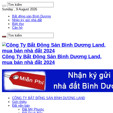
Sunday , 9 August 2026
Bất động sản Bình Dương
Nhận ký gửi nhà đất
Biệt thự
Căn hộ
Công Ty Bất Động Sản Bình Dương Land,
mua bán nhà đất 2024
CÔNG TY BẤT ĐỘNG SẢN BÌNH DƯƠNG LAND
Giới thiệu
Đất nền bán
Đất Mỹ Phước