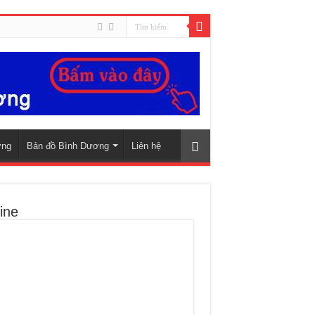
ơng
Bản đồ Bình Dương
Liên hệ
ine