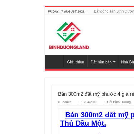
Bất động sản Bình Dươ
FRIDAY , 7 AUGUST 2026
Giới thiệu
Đất nền bán
Nhà Bì
Bán 300m2 đất mỹ phước 4 giá rẻ
admin
13/04/2013
Đất Bình Dương
Bán 300m2 đất mỹ p
Thủ Dầu Một.