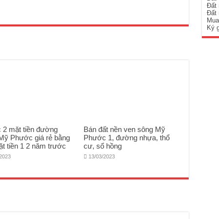
Đất
Đất
Mua
Ký 
c 2 mặt tiền đường
Bán đất nền ven sông Mỹ
Mỹ Phước giá rẻ bằng
Phước 1, đường nhựa, thổ
ặt tiền 1 2 năm trước
cư, sổ hồng
/2023
13/03/2023