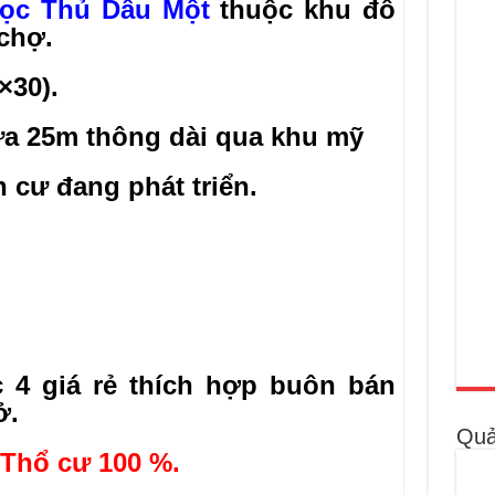
Học Thủ Dầu Một
thuộc khu đô
chợ.
×30).
ựa 25m thông dài qua khu mỹ
 cư đang phát triển.
4 giá rẻ t
hích hợp buôn bán
ở.
Quả
t Thổ cư
100 %
.