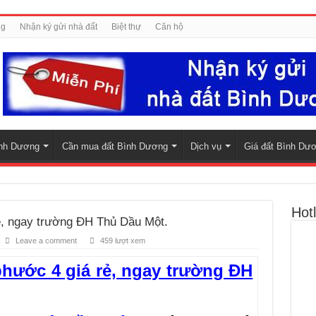
ng
Nhận ký gửi nhà đất
Biệt thự
Căn hộ
nh Dương
Cần mua đất Bình Dương
Dịch vụ
Giá đất Bình Dư
Hotl
, ngay trường ĐH Thủ Dầu Một.
Leave a comment
459 lượt xem
hước 4 giá rẻ, ngay trường ĐH