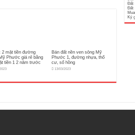
Đất
Đất
Mua
Ký 
c 2 mặt tiền đường
Bán đất nền ven sông Mỹ
Mỹ Phước giá rẻ bằng
Phước 1, đường nhựa, thổ
ặt tiền 1 2 năm trước
cư, sổ hồng
/2023
13/03/2023