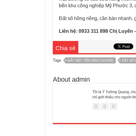
bên khu công nghiệp Mỹ Phước 3, 
Đất sổ hồng riêng, cần bán nhanh, g
Liên hệ: 0933 311 898 Chị Luyến
Chia sẻ
Tags
ĐẤT MẶT TIỀN BÌNH DƯƠNG
ĐẤT MỸ
About admin
Tôi là Ý Tưởng Quang, chu
chỉ giới thiệu cho người 