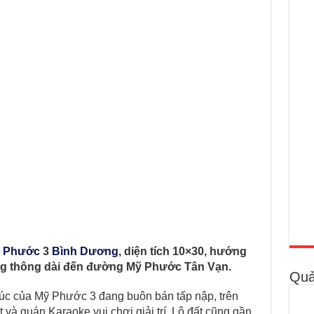
 Phước
3
Bình Dương
, diện tích 10×30, hướng
ng thông dài đến đường Mỹ Phước Tân Vạn.
Quả
đúc của Mỹ Phước 3 đang buôn bán tấp nập, trên
và quán Karaoke vui chơi giải trí. Lô đất cũng gần