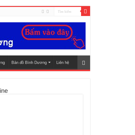
ơng
Bản đồ Bình Dương
Liên hệ
ine