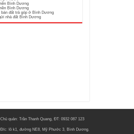
 nền Bình Dương
 nền Bình Dương
 bán đất trả góp ở Bình Dương
gửi nhà đất Bình Dương
Chủ quản: Trần Thanh Quang, ĐT: 0932 087 123
Đ/c: lô k1, đường NE8, Mỹ Phước 3, Bình Dương.