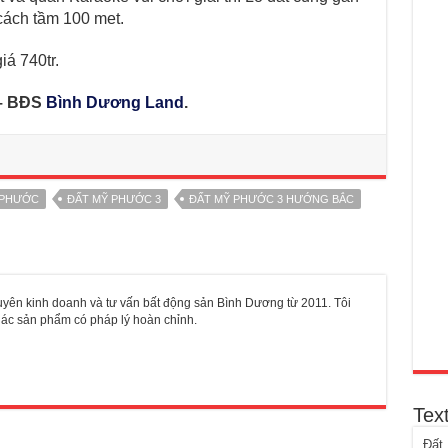
cách tầm 100 met.
iá 740tr.
 – BĐS
Bình Dương Land
.
 PHƯỚC
ĐẤT MỸ PHƯỚC 3
ĐẤT MỸ PHƯỚC 3 HƯỚNG BẮC
yên kinh doanh và tư vấn bất động sản Bình Dương từ 2011. Tôi
khác sản phẩm có pháp lý hoàn chỉnh.
Tex
Đất