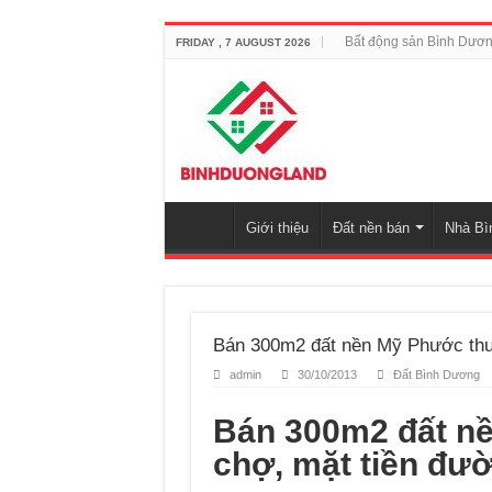
Bất động sản Bình Dươ
FRIDAY , 7 AUGUST 2026
Giới thiệu
Đất nền bán
Nhà Bì
Bán 300m2 đất nền Mỹ Phước thu
admin
30/10/2013
Đất Bình Dương
Bán 300m2 đất n
chợ, mặt tiền đư