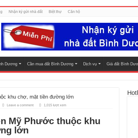
ng
Nhận ký gửi nhà đất
Biệt thự
Căn hộ
nh Dương
Cần mua đất Bình Dương
Dịch vụ
Giá đất Bình Dư
Hotl
ộc khu chợ, mặt tiền đường lớn
Leave a comment
1,015 lượt xem
ền Mỹ Phước thuộc khu
ờng lớn