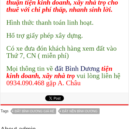
thuận tiện kinh doanh, xây nhà trọ cho
thuê với chi phí thấp, nhanh sinh lời.
Hình thức thanh toán linh hoạt.
Hổ trợ giấy phép xây dựng.
Có xe đưa đón khách hàng xem đất vào
Thứ 7, CN ( miễn phí)
Mọi thông tin về
đất Bình Dương
ti
ện
kinh doanh, x
ây nh
à t
r
ọ
vui lòng liên hệ
0934.090.468 gặp A. Châu
Tags
ĐẤT BÌNH DƯƠNG GIÁ RẺ
ĐẤT NỀN BÌNH DƯƠNG