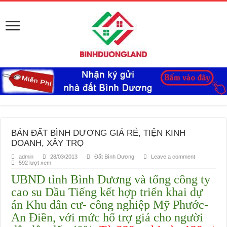
BÁN ĐẤT BÌNH DƯƠNG GIÁ RẺ, TIỆN KINH
DOANH, XÂY TRỌ
admin
28/03/2013
Đất Bình Dương
Leave a comment
592 lượt xem
UBND tỉnh Bình Dương và tổng công ty
cao su Dầu Tiếng kết hợp triển khai dự
án Khu dân cư- công nghiệp Mỹ Phước-
An Điền, với mức hổ trợ giá cho người