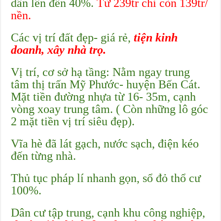
dân lên đến 40%.
Từ 239tr chỉ còn 139tr/
nền.
Các vị trí đất đẹp- giá rẻ,
tiện kinh
doanh, xây nhà trọ.
Vị trí, cơ sở hạ tầng: Nằm ngay trung
tâm thị trấn Mỹ Phước- huyện Bến Cát.
Mặt tiền đường nhựa từ 16- 35m, cạnh
vòng xoay trung tâm. ( Còn những lô góc
2 mặt tiền vị trí siêu đẹp).
Vĩa hè đã lát gạch, nước sạch, điện kéo
đến từng nhà.
Thủ tục pháp lí nhanh gọn, sổ đỏ thổ cư
100%.
Dân cư tập trung, cạnh khu công nghiệp,