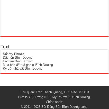
Text
Đất Mỹ Phước
Đất nền Bình Dương
Đất nền Bình Dương
Mua bán đất trả góp ở Bình Dương
Ký gửi nhà đất Bình Dương
Chủ quản: Trần Thanh Quang, ĐT: 0932 087 123
Đ/c: lô k1, đường NE8, Mỹ Phước 3, Bình Dương.
Chính sách
;
© 2011 - 2023
Bất Động Sản Bình Dương Land
.