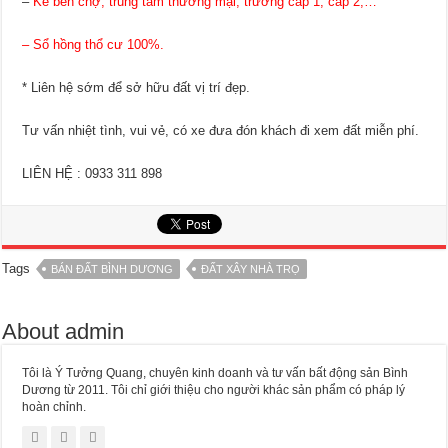
–
Kế bên chợ, trung tâm thương mại, trường cấp 1, cấp 2,…
– Sổ hồng thổ cư 100%.
* Liên hệ sớm để sở hữu đất vị trí đẹp.
Tư vấn nhiệt tình, vui vẻ, có xe đưa đón khách đi xem đất miễn phí.
LIÊN HỆ : 0933 311 898
Tags
BÁN ĐẤT BÌNH DƯƠNG
ĐẤT XÂY NHÀ TRỌ
About admin
Tôi là Ý Tưởng Quang, chuyên kinh doanh và tư vấn bất động sản Bình
Dương từ 2011. Tôi chỉ giới thiệu cho người khác sản phẩm có pháp lý
hoàn chỉnh.