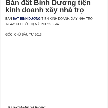
Bán đất Bình Dương tiện
kinh doanh xây nhà trọ
BÁN
ĐẤT BÌNH DƯƠNG
TIỆN KINH DOANH, XÂY NHÀ TRỌ
NGAY KHU ĐÔ THỊ MỸ PHƯỚC GIÁ
GỐC CHỦ ĐẦU TƯ 2013
Ban-dat-Binh-Duong