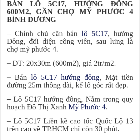
BÁN LÔ 5C17, HƯỚNG ĐÔNG
600M2, GẦN CHỢ MỸ PHƯỚC 4
BÌNH DƯƠNG
– Chính chủ cần bán
lô 5C17
, hướng
Đông, đối diện công viên, sau lưng là
chợ mỹ phước 4.
– DT: 20x30m (600m2), giá 2tr/m2.
– Bán
lô 5C17 hướng đông
, Mặt tiền
đường 25m thông dài, kế lô góc rất đẹp.
– Lô 5C17 hướng đông, Nằm trong quy
hoạch Đô Thị Xanh
Mỹ Phước 4
.
– Lô 5C17 Liền kề cao tốc Quốc Lộ 13
trên cao về TP.HCM chỉ còn 30 phút.