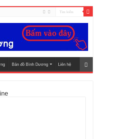
ơng
Bản đồ Bình Dương
Liên hệ
ine