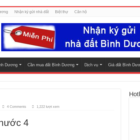
Dương
Nhận ký gửi nhà đất
Biệt thự
Căn hộ
nh Dương
Cần mua đất Bình Dương
Dịch vụ
Giá đất Bình Dư
Hotl
4 Comments
1,222 lượt xem
hước 4