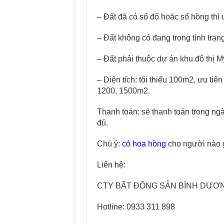
– Đất đã có sổ đỏ hoặc sổ hồng thì ư
– Đất không có đang trong tình trạng
– Đất phải thuộc dự án khu đô thị
– Diện tích: tối thiểu 100m2, ưu tiê
1200, 1500m2.
Thanh toán: sẽ thanh toán trong ngà
đủ.
Chú ý:
có hoa hồng
cho người nào g
Liên hệ:
CTY BẤT ĐỘNG SẢN BÌNH DƯƠ
Hotline: 0933 311 898