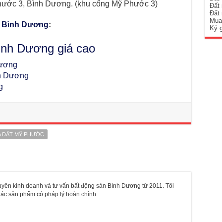
ước 3, Bình Dương. (khu cổng Mỹ Phước 3)
Đất
Đất
Mua
t Bình Dương
:
Ký 
nh Dương giá cao
Dương
h Dương
g
 ĐẤT MỸ PHƯỚC
yên kinh doanh và tư vấn bất động sản Bình Dương từ 2011. Tôi
khác sản phẩm có pháp lý hoàn chỉnh.