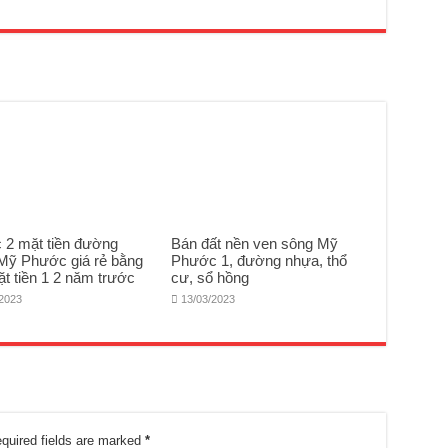
c 2 mặt tiền đường
Bán đất nền ven sông Mỹ
Mỹ Phước giá rẻ bằng
Phước 1, đường nhựa, thổ
ặt tiền 1 2 năm trước
cư, sổ hồng
/2023
13/03/2023
quired fields are marked
*