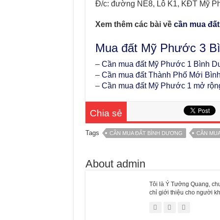
Đ/c: đường NE8, Lô K1, KĐT Mỹ Ph
Xem thêm các bài về
cần mua đấ
Mua đất Mỹ Phước 3 Bì
–
Cần mua đất Mỹ Phước 1 Bình 
–
Cần mua đất Thành Phố Mới Bìn
–
Cần mua đất Mỹ Phước 1 mở rộn
Chia sẻ
Tags
CẦN MUA ĐẤT BÌNH DƯƠNG
CẦN MUA
About admin
Tôi là Ý Tưởng Quang, chu
chỉ giới thiệu cho người 