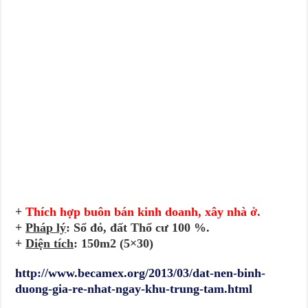
+
Thích hợp buôn bán kinh doanh, xây nhà ở.
+
Pháp lý
: Sổ đỏ,
đất Thổ cư
100 %
.
+
Diện tích
: 150m2 (5×30)
http://www.becamex.org/2013/03/dat-nen-binh-
duong-gia-re-nhat-ngay-khu-trung-tam.html