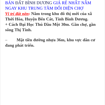
BÁN
ĐẤT BÌNH DƯƠNG
GIÁ RẺ NHẤT NẰM
NGAY KHU TRUNG TÂM ĐỐI DIỆN CHỢ
Vị trí đất nền
:
Nằm trong khu đô thị mới của xã
Thới Hòa, Huyện Bến Cát, Tỉnh Bình Dương.
+ Cách Đại Học Thủ Dầu Một 30m
. Gần chợ, gần
sông Thị Tính.
–
Mặt tiền đường nhựa 36m, khu vực dân cư
đang phát triển.