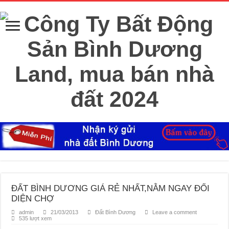
ĐẤT BÌNH DƯƠNG GIÁ RẺ NHẤT,NẰM NGAY ĐỐI
DIỆN CHỢ
admin
21/03/2013
Đất Bình Dương
Leave a comment
535 lượt xem