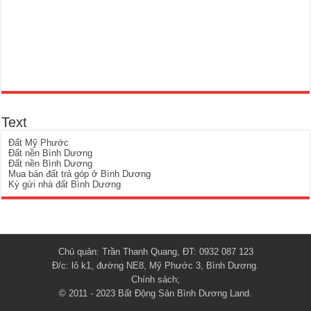
Text
Đất Mỹ Phước
Đất nền Bình Dương
Đất nền Bình Dương
Mua bán đất trả góp ở Bình Dương
Ký gửi nhà đất Bình Dương
Chủ quản: Trần Thanh Quang, ĐT: 0932 087 123
Đ/c: lô k1, đường NE8, Mỹ Phước 3, Bình Dương.
Chính sách
;
© 2011 - 2023
Bất Động Sản Bình Dương Land
.