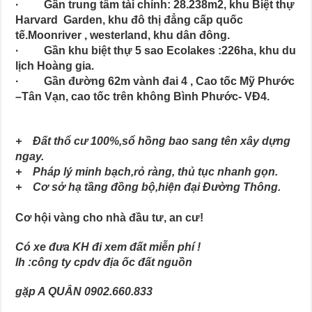
· Gần trung tâm tài chính: 28.238m2, khu Biệt thự
Harvard Garden, khu đô thị đẳng cấp quốc
tế.Moonriver , westerland, khu dân đông.
· Gần khu biệt thự 5 sao Ecolakes :226ha, khu du
lịch Hoàng gia.
· Gần đường 62m vành đai 4 , Cao tốc Mỹ Phước
–Tân Vạn, cao tốc trên không Bình Phước- VĐ4.
+ Đất thổ cư 100%,sổ hồng bao sang tên xây dựng
ngay.
+ Pháp lý minh bạch,rỏ ràng, thủ tục nhanh gọn.
+ Cơ sở hạ tầng đồng bộ,hiện đại
Đường Thông.
Cơ hội vàng cho nhà đầu tư, an cư!
Có xe đưa KH đi xem đất miễn phí !
lh :công ty cpdv địa ốc đất nguồn
gặp A QUÂN 0902.660.833