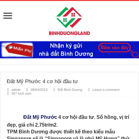
Đất Mỹ Phước 4 cơ hội đầu tư
admin
08/04/2013
Đất Bình Dương
Leave a comment
607 lượt xem
Đất Mỹ Phước
4 cơ hội đầu tư. Sổ hồng, vị trí
đẹp, giá chỉ 2,75tr/m2.
TPM Bình Dương được thiết kế theo kiểu mẫu
Singapore sẽ là “Singapore và là phú Mỹ Hưng” thứ