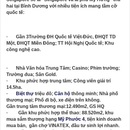
hai tại Bình Dương với nhiều tiện ích mang tầm cỡ
quốc tế:
· Gần 3Trường ĐH Quốc tế Việt-Đức, ĐHQT TD
Một, ĐHQT Miền Đông; TT Hội Nghị Quốc tế; Khu
công nghệ cao.
· Nhà Văn hóa Trung Tâm; Casino; Phim trường;
Trường đua; Sân Gold.
· Khu phức hợp trung tâm; Công viên giải trí
14.5ha.
·
Biệt thự
triệu đô;
Căn hộ
thông minh; Nhà phố
thương mại; Phố đi bộ, xe điện trên không.
Gần trung tâm thương mại:12.490m2, GS HQ
· Gần khu phức hợp thể thao: 88.520m2, khu
mua sắm thượng hạng
Mỹ Phước 4
, tiện kinh doanh
mua bán, gần chợ VINATEX, đầu tư sinh lợi nhanh.