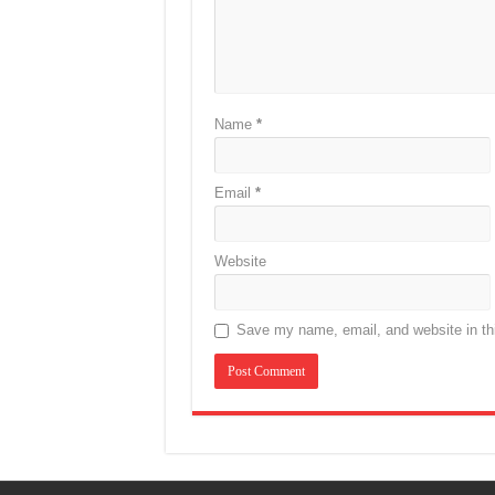
Name
*
Email
*
Website
Save my name, email, and website in thi