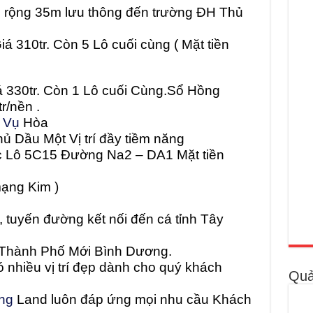
 rộng 35m lưu thông đến trường ĐH
Thủ
á 310tr. Còn 5 Lô cuối cùng
( Mặt tiền
á 330tr. Còn 1 Lô cuối Cùng.Sổ Hồng
r/nền .
 Vụ
Hòa
ủ Dầu Một Vị trí đầy tiềm năng
c
Lô 5C15
Đường Na2 – DA1
Mặt tiền
mạng Kim )
 tuyến đường kết nối đến cá tỉnh Tây
Thành Phố Mới Bình Dương
.
 nhiều vị trí đẹp dành cho quý khách
Quả
ng
Land luôn đáp ứng mọi nhu cầu Khách