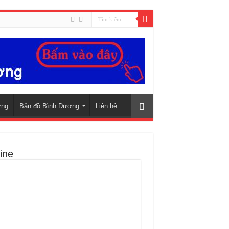
ơng
Bản đồ Bình Dương
Liên hệ
ine