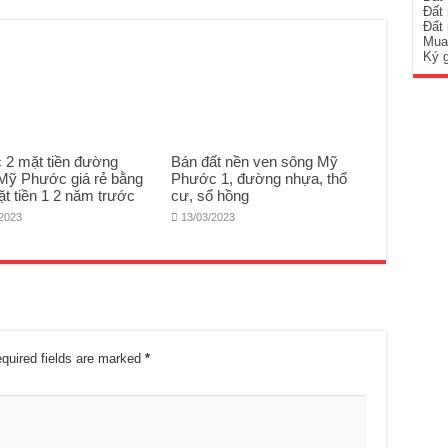
Đất
Đất
Mua
Ký 
c 2 mặt tiền đường
Bán đất nền ven sông Mỹ
Mỹ Phước giá rẻ bằng
Phước 1, đường nhựa, thổ
ặt tiền 1 2 năm trước
cư, sổ hồng
/2023
13/03/2023
quired fields are marked
*