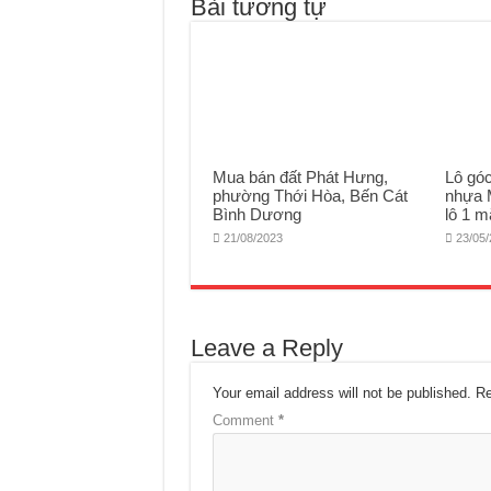
Bài tương tự
Mua bán đất Phát Hưng,
Lô gó
phường Thới Hòa, Bến Cát
nhựa 
Bình Dương
lô 1 m
21/08/2023
23/05
Leave a Reply
Your email address will not be published.
Re
Comment
*