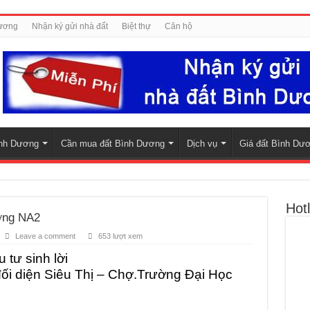
Dương
Nhận ký gửi nhà đất
Biệt thự
Căn hộ
nh Dương
Cần mua đất Bình Dương
Dịch vụ
Giá đất Bình Dư
Hotl
ờng NA2
Leave a comment
653 lượt xem
tư sinh lời
 đối diện Siêu Thị – Chợ.Trường Đại Học