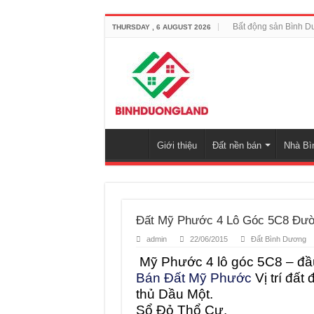
Bất động sản Bình 
THURSDAY , 6 AUGUST 2026
Giới thiệu
Đất nền bán
Nhà Bì
Đất Mỹ Phước 4 Lô Góc 5C8 Đư
admin
22/06/2015
Đất Bình Dương
Mỹ Phước 4 lô góc 5C8 – đầu 
Bán Đất Mỹ Phước
Vị trí đất
thủ Dầu Một.
Sổ Đỏ Thổ Cư.