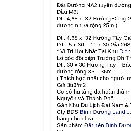
Đất Đường NA2
tuyến đường
Dầu Một
Dt : 4,68 x 32 Hướng Đông Gi
đường nhựa rộng 25m )
Dt : 4,68 x 32 Hướng Tây Gi
DT : 5 x 30 – 10 x 30 Giá 268t
* Vị Trí Hot Nhất Tại Khu
Dịch
Lô góc đối diện Trường Đh Th
Dt : 30 x 30 Hướng Tây – Bắ
đường rộng 35 – 36m
( Thích hợp nhất cho người 
Giá 3tr3/m2
Cơ sở hạ tầng đã hoàn thành,
Nguyên và Thành Phố.
Gần Khu Du Lịch Đại Nam &
Cty BĐS
Bình Dương Land
có
hàng chọn lựa.
Sản phẩm
Đất nền Bình Dươ