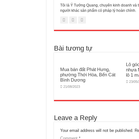
Tôi là Ý Tưởng Quang, chuyên kinh doanh và tư
người khác sản phẩm có pháp lý hoàn chỉnh.
Bài tương tự
Lô gó
Mua bán đất Phát Hưng,
nhựa 
phường Thới Hòa, Bến Cát
lô 1 m
Bình Dương
23/05
21/08/2023
Leave a Reply
Your email address will not be published.
Re
Comment
*