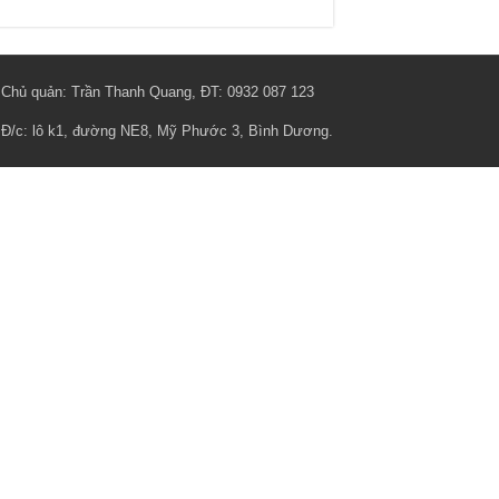
Chủ quản: Trần Thanh Quang, ĐT: 0932 087 123
Đ/c: lô k1, đường NE8, Mỹ Phước 3, Bình Dương.
s/logo-binh-duong-land.jpg" }