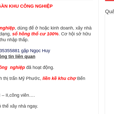
ẦN KHU CÔNG NGHIỆP
Quả
 nghiệp
, dùng để ở hoặc kinh doanh, xây nhà
 dạng,
sổ hồng thổ cư 100%
. Cơ hội sở hữu
thu nhập thấp.
935355881 gặp Ngọc Huy
ng tin liên quan
ông nghiệp
đã hoạt động.
 thị trấn Mỹ Phước,
liền kề khu chợ
Bến
– II,công viên….
ó thể xây nhà ngay.