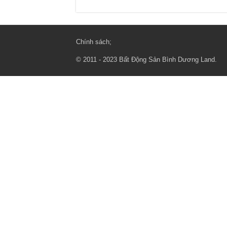
Chính sách
;
© 2011 - 2023
Bất Động Sản Bình Dương Land
.
{ "@context": "http://schema.org", "@type": "Organization", "url": "https://w