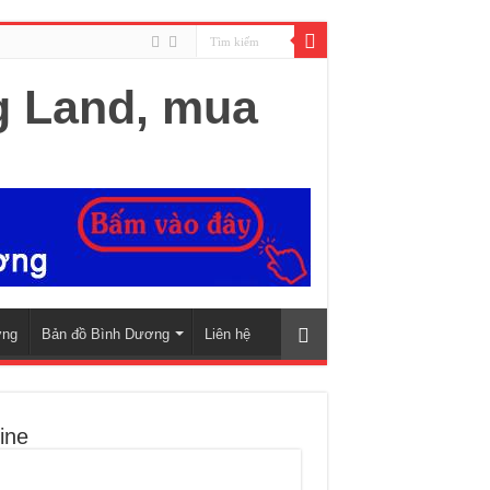
ơng
Bản đồ Bình Dương
Liên hệ
ine