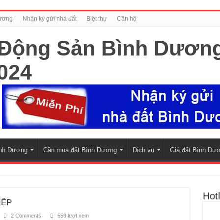
Dương
Nhận ký gửi nhà đất
Biệt thự
Căn hộ
nh Dương
Cần mua đất Bình Dương
Dịch vụ
Giá đất Bình Dư
Hotl
IỆP
2 Comments
559 lượt xem