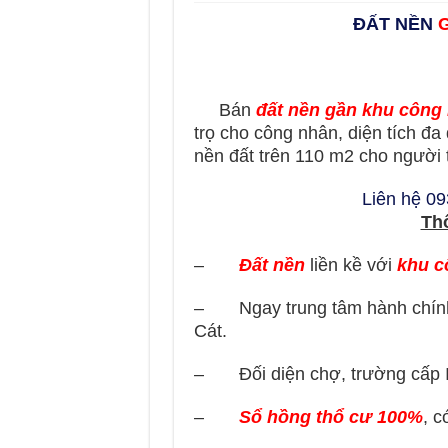
ĐẤT NỀN
G
Bán
đất nền
gần khu công
trọ cho công nhân, diện tích đa
nền đất trên 110 m2 cho người 
Liên hệ 0
Thô
–
Đất nền
liền kề với
khu c
– Ngay trung tâm hành chính
Cát.
– Đối diện chợ, trường cấp I 
–
Sổ hồng thổ cư 100%
, c