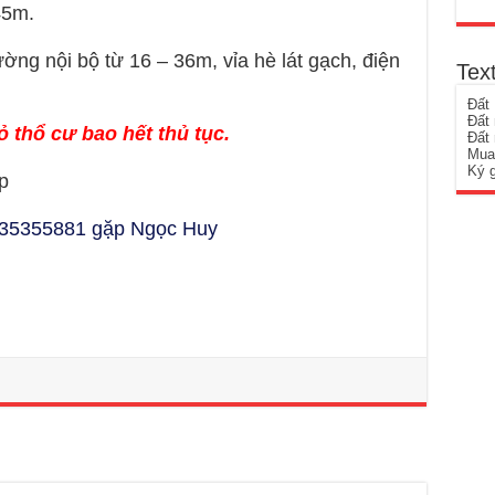
45m.
 nội bộ từ 16 – 36m, vỉa hè lát gạch, điện
Tex
Đất
Đất
ỏ thổ cư bao hết thủ tục.
Đất
Mua
Ký 
p
935355881 gặp Ngọc Huy