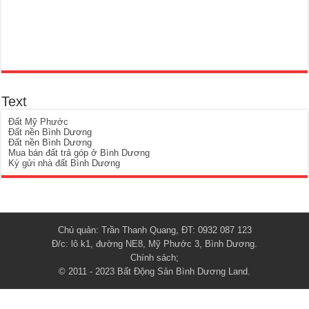
Text
Đất Mỹ Phước
Đất nền Bình Dương
Đất nền Bình Dương
Mua bán đất trả góp ở Bình Dương
Ký gửi nhà đất Bình Dương
Chủ quản: Trần Thanh Quang, ĐT: 0932 087 123
Đ/c: lô k1, đường NE8, Mỹ Phước 3, Bình Dương.
Chính sách
;
© 2011 - 2023
Bất Động Sản Bình Dương Land
.
{ "@context": "http://schema.org", "@type": "Organization", "url":
"https://www.binhduongland.vn", "logo": "https://www.binhduongland.vn/wp-