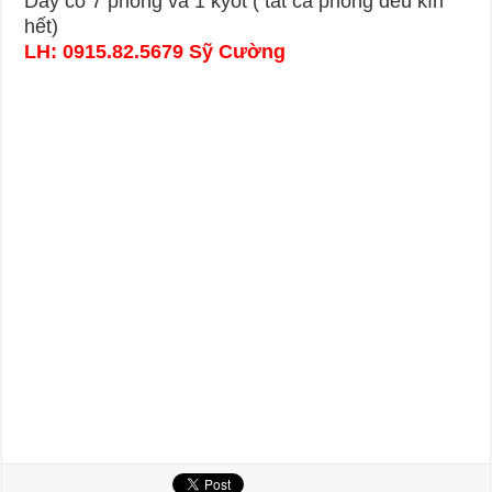
Dãy có 7 phòng và 1 kyot ( tất cả phòng đều kín
hết)
LH: 0915.82.5679 Sỹ Cường