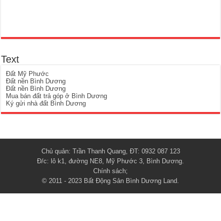
Text
Đất Mỹ Phước
Đất nền Bình Dương
Đất nền Bình Dương
Mua bán đất trả góp ở Bình Dương
Ký gửi nhà đất Bình Dương
Chủ quản: Trần Thanh Quang, ĐT: 0932 087 123
Đ/c: lô k1, đường NE8, Mỹ Phước 3, Bình Dương.
Chính sách
;
© 2011 - 2023
Bất Động Sản Bình Dương Land
.
{ "@context": "http://schema.org", "@type": "Organization", "url":
"https://www.binhduongland.vn", "logo": "https://www.binhduongland.vn/wp-
content/uploads/logo-binh-duong-land.jpg" }