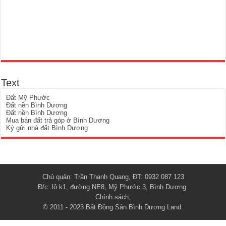
Text
Đất Mỹ Phước
Đất nền Bình Dương
Đất nền Bình Dương
Mua bán đất trả góp ở Bình Dương
Ký gửi nhà đất Bình Dương
Chủ quản: Trần Thanh Quang, ĐT: 0932 087 123
Đ/c: lô k1, đường NE8, Mỹ Phước 3, Bình Dương.
Chính sách
;
© 2011 - 2023
Bất Động Sản Bình Dương Land
.
{ "@context": "http://schema.org", "@type": "Organization", "url":