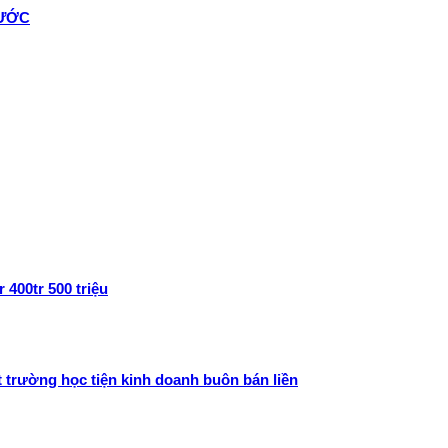
HƯỚC
400tr 500 triệu
rường học tiện kinh doanh buôn bán liền