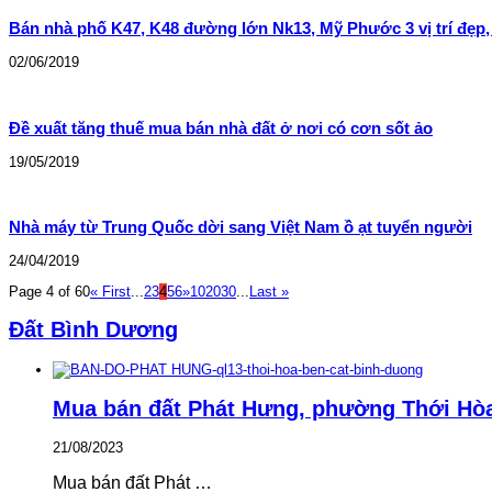
Bán nhà phố K47, K48 đường lớn Nk13, Mỹ Phước 3 vị trí đẹp,
02/06/2019
Đề xuất tăng thuế mua bán nhà đất ở nơi có cơn sốt ảo
19/05/2019
Nhà máy từ Trung Quốc dời sang Việt Nam ồ ạt tuyển người
24/04/2019
Page 4 of 60
« First
...
2
3
4
5
6
»
10
20
30
...
Last »
Đất Bình Dương
Mua bán đất Phát Hưng, phường Thới Hò
21/08/2023
Mua bán đất Phát …