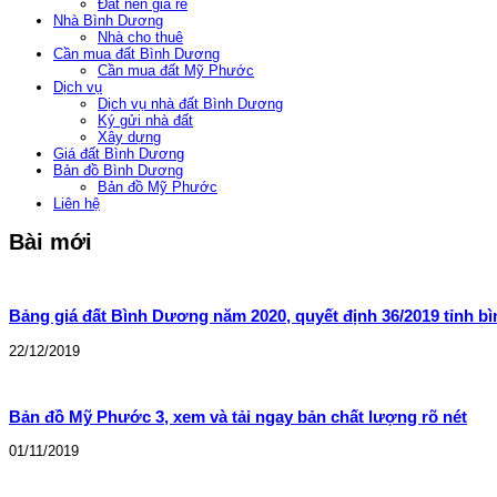
Đất nền giá rẻ
Nhà Bình Dương
Nhà cho thuê
Cần mua đất Bình Dương
Cần mua đất Mỹ Phước
Dịch vụ
Dịch vụ nhà đất Bình Dương
Ký gửi nhà đất
Xây dựng
Giá đất Bình Dương
Bản đồ Bình Dương
Bản đồ Mỹ Phước
Liên hệ
Bài mới
Bảng giá đất Bình Dương năm 2020, quyết định 36/2019 tỉnh b
22/12/2019
Bản đồ Mỹ Phước 3, xem và tải ngay bản chất lượng rõ nét
01/11/2019