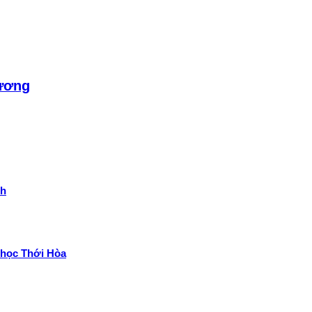
Dương
nh
 học Thới Hòa