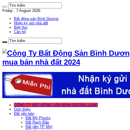
Friday , 7 August 2026
Bất động sản Bình Dương
Nhận ký gửi nhà đất
Biệt thự
Căn hộ
mua bán nhà đất 2024
CÔNG TY BẤT ĐỘNG SẢN BÌNH DƯƠNG LAND
Giới thiệu
Đất nền bán
Đất Mỹ Phước
Đất Rạch Bắp
Đất nền TP Mới