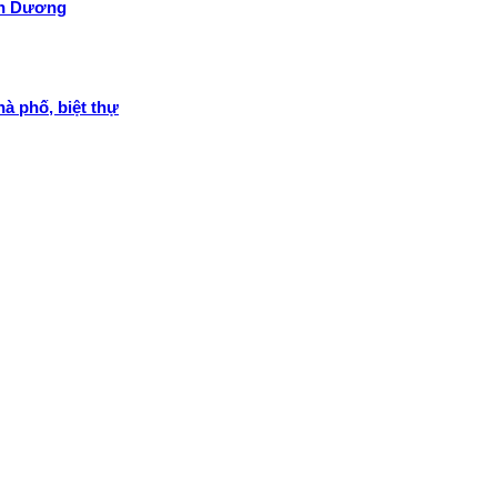
nh Dương
à phố, biệt thự