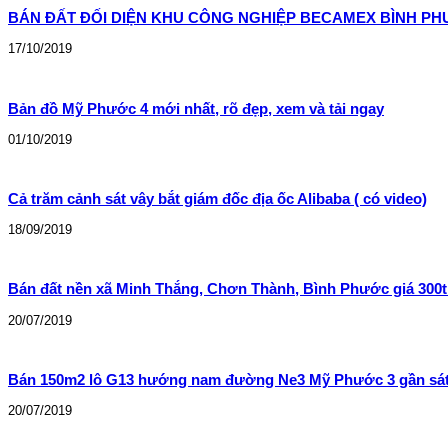
BÁN ĐẤT ĐỐI DIỆN KHU CÔNG NGHIỆP BECAMEX BÌNH P
17/10/2019
Bản đồ Mỹ Phước 4 mới nhất, rõ đẹp, xem và tải ngay
01/10/2019
Cả trăm cảnh sát vây bắt giám đốc địa ốc Alibaba ( có video)
18/09/2019
Bán đất nền xã Minh Thắng, Chơn Thành, Bình Phước giá 300tr 
20/07/2019
Bán 150m2 lô G13 hướng nam đường Ne3 Mỹ Phước 3 gần sát t
20/07/2019