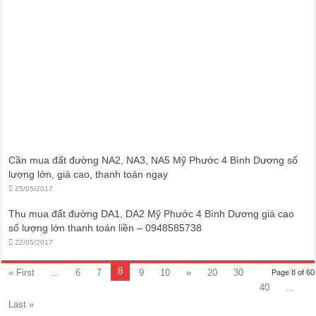
Cần mua đất đường NA2, NA3, NA5 Mỹ Phước 4 Bình Dương số
lượng lớn, giá cao, thanh toán ngay
25/05/2017
Thu mua đất đường DA1, DA2 Mỹ Phước 4 Bình Dương giá cao
số lượng lớn thanh toán liền – 0948585738
22/05/2017
8
« First
...
6
7
9
10
»
20
30
Page 8 of 60
40
...
Last »